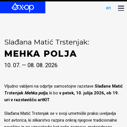
en
Slađana Matić Trstenjak:
MEHKA POLJA
10. 07. — 08. 08. 2026
Vljudno vabljeni na odprtje samostojne razstave
Slađane Matić
Trstenjak
Mehka polja
, ki bo
v petek, 10. julija 2026, ob 19.
uri v razstavišču artKIT
.
Slađana Matić Trstenjak se v svoji umetniški praksi uveljavlja
kot avtorica, ki slikarstvo razpira onkraj njegove tradicionalne