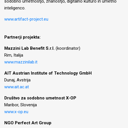
sodobno umetnostjo, znanostjo, digitalno kulturo in umetno
inteligenco.
www.artifact-project.eu
Partnerji projekta:
Mazzini Lab Benefit S.r.l.
(koordinator)
Rim, Italija
www.mazzinilab.it
AIT Austrian Institute of Technology GmbH
Dunaj, Avstrija
www.ait.ac.at
Društvo za sodobno umetnost X-OP
Maribor, Slovenija
www.x-op.eu
NGO Perfect Art Group