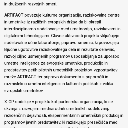
in družbenih razvojnih smeri.
ARTIFACT povezuje kulturne organizacije, raziskovalne centre
in umetnike iz različnih evropskih držav, da bi okrepil
interdisciplinarno sodelovanje med umetnostjo, raziskavami in
digitalnimi tehnologijami. Glavne aktivnosti projekta vključujejo
sodelovalne učne laboratorije, pripravo smernic, ki povezujejo
ključne ugotovitve raziskovalnega dela in rezultate delavnic,
razvoj ciljno usmerjenih programov usposabljanja za uporabo
umetne inteligence za evropske umetnike, produkcijo in
predstavitev petih pilotnih umetniških projektov, vzpostavitev
mreže ARTIFACT ter pripravo dokumenta s priporočili in
razmisleki o umetni inteligenci in kulturnih politikah z vidika
evropskih umetnikov.
X-OP sodeluje v projektu kot partnerska organizacija, ki se
ukvarja z razvojem mednarodnih umetniških sodelovanj,
rezidenčnih dejavnosti, eksperimentalnih umetniških produkcij in
programov javnih predstavitev, ki raziskujejo presečišča med