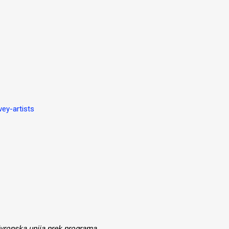
vey-artists
Evropska unija prek programa