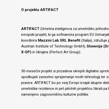
O projektu ARTIFACT
ARTIFACT
(Umetna inteligenca za umetniško prihodnost
evropski projekt, ki ga sofinancira program EU Ustvarjal
koordinira
Mazzini Lab SRL Benefit
(Italija), združuje
Austrian Institute of Technology GmbH),
Slovenije (D
X-OP)
in Ukrajine (Perfect Art Group).
30-mesečni projekt si prizadeva okrepiti digitalne spret
spodbujati zavestno sprejemanje novih tehnologij ter zaš
pravice. ARTIFACT bo po vsej Evropi izvajal skupne del
umetniške rezidence in pet pilotnih projektov, hkrati p
namenjeno zagovorništvu kulturne politike.