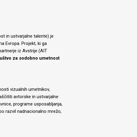
 in ustvarjalne talente) je
na Evropa. Projekt, ki ga
 partnerje iz Avstrije (AIT
ruštvo za sodobno umetnost
nosti vizualnih umetnikov,
čititi avtorske in ustvarjalne
avnice, programe usposabljanja,
a bo razvil nadnacionalno mrežo,