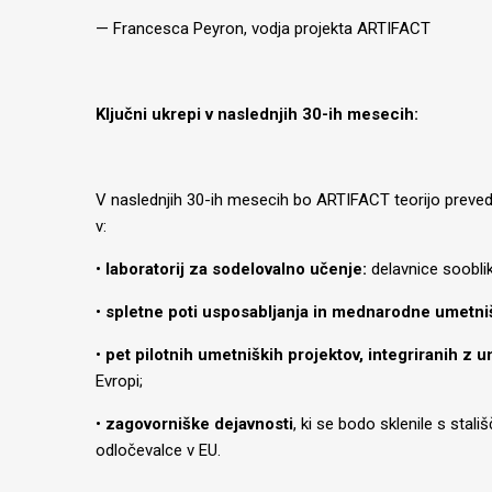
— Francesca Peyron, vodja projekta ARTIFACT
Ključni ukrepi v naslednjih 30-ih mesecih:
V naslednjih 30-ih mesecih bo ARTIFACT teorijo prevedel
v:
•
l
aboratorij
za sodelovalno učenje:
delavnice sooblik
•
s
pletne poti usposabljanja
in mednarodne umetni
•
pet
pilotnih umetniških proj
ektov, integriranih z 
Evropi;
•
z
agovorniške dejavnosti
, ki se bodo sklenile s stali
odločevalce v EU.