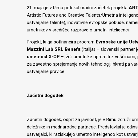
21. maja je v Rimu potekal uradni začetek projekta
ART
Artistic Futures and Creative Talents/Umetna inteligen
ustvarjalne talente), inovativne evropske pobude, namen
umetnikov v središče razprave o umetni inteligenci.
Projekt, ki ga sofinancira program
Evropske unije Ustv
Mazzini Lab SRL Benefit
(Italija) – slovenski partner 
umetnost X-OP
–, želi umetnike opremiti z veščinami, 
za zavestno sprejemanje novih tehnologij, hkrati pa var
ustvarjalne pravice.
Začetni dogodek
Začetni dogodek, odprt za javnost, je v Rimu združil um
deležnike in mednarodne partnerje. Predstavljal je edin
ustvarjalci, ki raziskujejo umetno inteligenco kot ustvarj