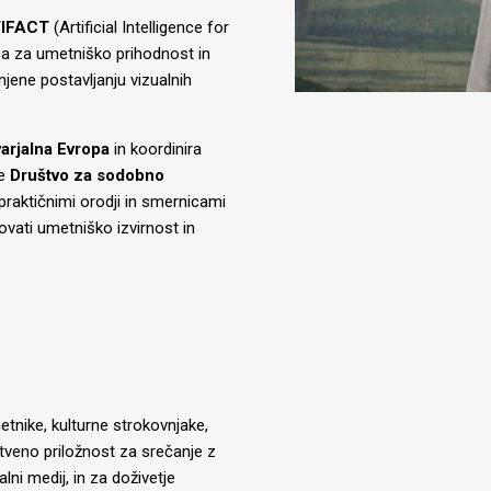
IFACT
(Artificial Intelligence for
ca za umetniško prihodnost in
jene postavljanju vizualnih
arjalna Evropa
in koordinira
je
Društvo za sodobno
praktičnimi orodji in smernicami
ovati umetniško izvirnost in
etnike, kulturne strokovnjake,
stveno priložnost za srečanje z
alni medij, in za doživetje