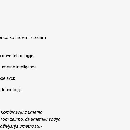
igenco kot novim izraznim
jo nove tehnologije;
o umetne inteligence;
delavci;
 tehnologije.
 v kombinaciji z umetno
Tom želimo, da umetniki vodijo
doživljanja umetnosti.«