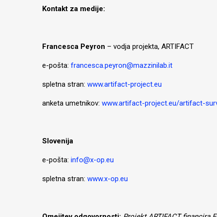
Kontakt za medije:
Francesca Peyron
– vodja projekta, ARTIFACT
e-pošta:
francesca.peyron@mazzinilab.it
spletna stran:
www.artifact-project.eu
anketa umetnikov:
www.artifact-project.eu/artifact-sur
Slovenija
e-pošta:
info@x-op.eu
spletna stran:
www.x-op.eu
Omejitev odgovornosti:
Projekt ARTIFACT financira 