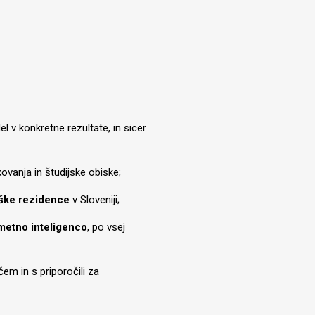
 v konkretne rezultate, in sicer
ovanja in študijske obiske;
ške rezidence
v Sloveniji;
umetno inteligenco
, po vsej
ščem in s priporočili za