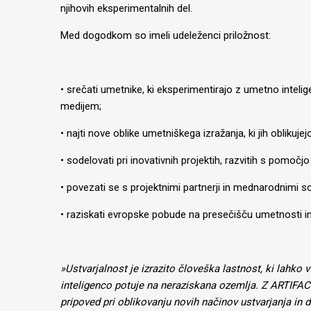
njihovih eksperimentalnih del.
Med dogodkom so imeli udeleženci priložnost:
• srečati umetnike, ki eksperimentirajo z umetno intel
medijem;
• najti nove oblike umetniškega izražanja, ki jih oblikuje
• sodelovati pri inovativnih projektih, razvitih s pomočj
• povezati se s projektnimi partnerji in mednarodnimi so
• raziskati evropske pobude na presečišču umetnosti in
»Ustvarjalnost je izrazito človeška lastnost, ki lahko
inteligenco potuje na neraziskana ozemlja. Z ARTIFAC
pripoved pri oblikovanju novih načinov ustvarjanja in 